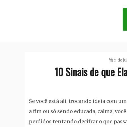
Skip
to
content
Blog do Dudu
5 de j
10 Sinais de que El
Se você está ali, trocando ideia com u
a fim ou só sendo educada, calma, voc
perdidos tentando decifrar o que pass