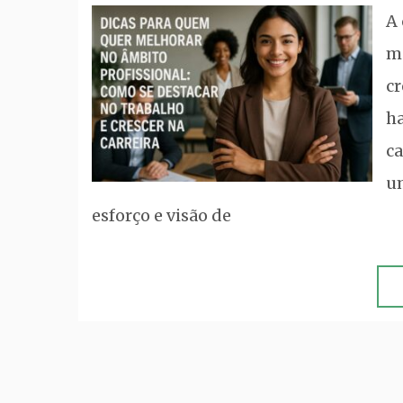
A 
ma
cr
ha
ca
u
esforço e visão de