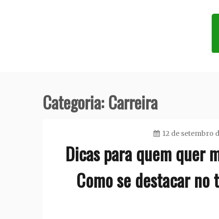
Skip
to
content
Blog do Dudu
Categoria:
Carreira
12 de setembro 
Dicas para quem quer me
Como se destacar no t